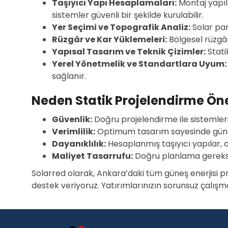
Taşıyıcı Yapı Hesaplamaları:
Montaj yapıla
sistemler güvenli bir şekilde kurulabilir.
Yer Seçimi ve Topografik Analiz:
Solar pan
Rüzgâr ve Kar Yüklemeleri:
Bölgesel rüzgâr 
Yapısal Tasarım ve Teknik Çizimler:
Stati
Yerel Yönetmelik ve Standartlara Uyum:
sağlanır.
Neden Statik Projelendirme Ön
Güvenlik:
Doğru projelendirme ile sistemlerin
Verimlilik:
Optimum tasarım sayesinde güneş
Dayanıklılık:
Hesaplanmış taşıyıcı yapılar, 
Maliyet Tasarrufu:
Doğru planlama gereksiz 
Solarred olarak, Ankara’daki tüm güneş enerjisi pr
destek veriyoruz. Yatırımlarınızın sorunsuz çalı