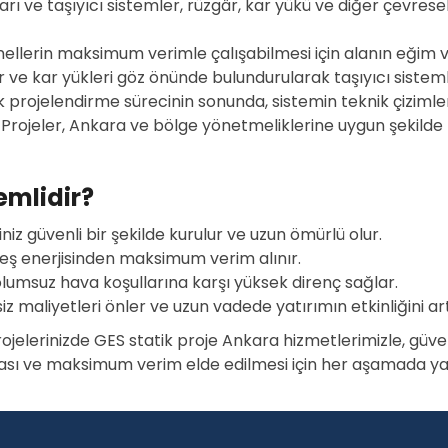
rı ve taşıyıcı sistemler, rüzgâr, kar yükü ve diğer çevresel
ellerin maksimum verimle çalışabilmesi için alanın eğim ve 
ve kar yükleri göz önünde bulundurularak taşıyıcı sistemleri
k projelendirme sürecinin sonunda, sistemin teknik çizimleri
Projeler, Ankara ve bölge yönetmeliklerine uygun şekilde
emlidir?
iz güvenli bir şekilde kurulur ve uzun ömürlü olur.
 enerjisinden maksimum verim alınır.
olumsuz hava koşullarına karşı yüksek direnç sağlar.
maliyetleri önler ve uzun vadede yatırımın etkinliğini artı
ojelerinizde GES statik proje Ankara hizmetlerimizle, güven
şması ve maksimum verim elde edilmesi için her aşamada ya