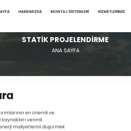
SAYFA
HAKKIMIZDA
MONTAJ SİSTEMLERİ
HİZMETLERİMİZ
STATİK PROJELENDİRME
ANA SAYFA
ara
tırımlarının en önemli ve
l kaynakları verimli
nerji maliyetlerini düşürmek