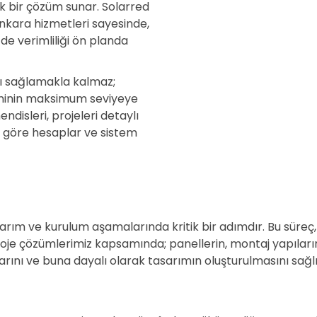
tik bir çözüm sunar. Solarred
nkara hizmetleri sayesinde,
e verimliliği ön planda
nı sağlamakla kalmaz;
timinin maksimum seviyeye
disleri, projeleri detaylı
re göre hesaplar ve sistem
sarım ve kurulum aşamalarında kritik bir adımdır. Bu süreç,
proje çözümlerimiz kapsamında; panellerin, montaj yapıların
arını ve buna dayalı olarak tasarımın oluşturulmasını sağl