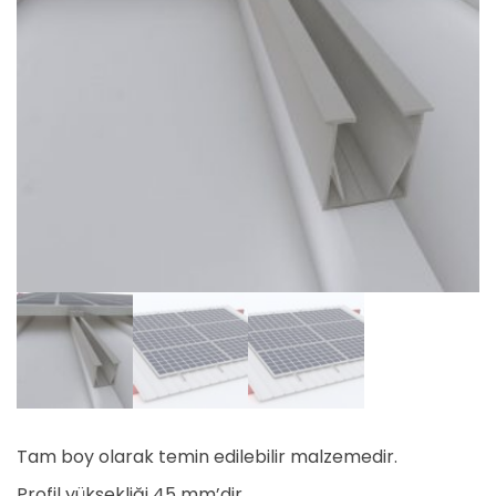
Tam boy olarak temin edilebilir malzemedir.
Profil yüksekliği 45 mm’dir.